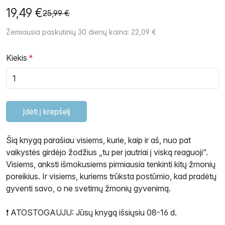
19,49 €
25,99 €
Žemiausia paskutinių 30 dienų kaina: 22,09 €
Kiekis
Įdėti į krepšelį
Šią knygą parašiau visiems, kurie, kaip ir aš, nuo pat
vaikystės girdėjo žodžius „tu per jautriai į viską reaguoji“.
Visiems, anksti išmokusiems pirmiausia tenkinti kitų žmonių
poreikius. Ir visiems, kuriems trūksta postūmio, kad pradėtų
gyventi savo, o ne svetimų žmonių gyvenimą.
❗ ATOSTOGAUJU: Jūsų knygą išsiųsiu 08-16 d.