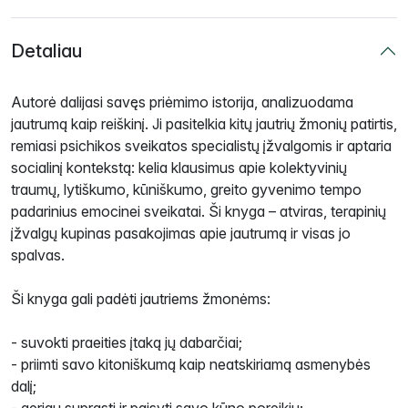
Detaliau
Autorė dalijasi savęs priėmimo istorija, analizuodama
jautrumą kaip reiškinį. Ji pasitelkia kitų jautrių žmonių patirtis,
remiasi psichikos sveikatos specialistų įžvalgomis ir aptaria
socialinį kontekstą: kelia klausimus apie kolektyvinių
traumų, lytiškumo, kūniškumo, greito gyvenimo tempo
padarinius emocinei sveikatai. Ši knyga – atviras, terapinių
įžvalgų kupinas pasakojimas apie jautrumą ir visas jo
spalvas.
Ši knyga gali padėti jautriems žmonėms:
- suvokti praeities įtaką jų dabarčiai;
- priimti savo kitoniškumą kaip neatskiriamą asmenybės
dalį;