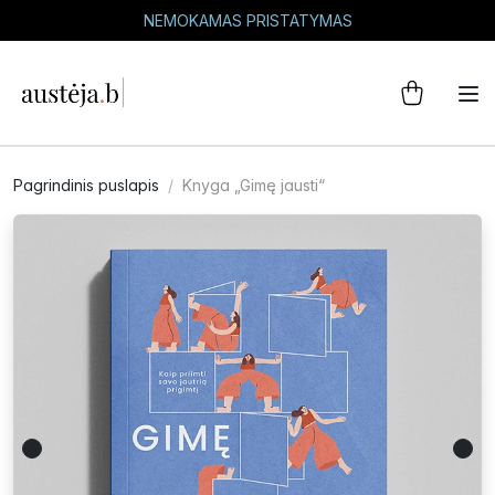
NEMOKAMAS PRISTATYMAS
Pagrindinis puslapis
Knyga „Gimę jausti“