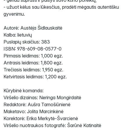
- geriau suprasti ir paisyti savo kūno poreikių;
- užuot kėlus sau lūkesčius, pradėti mėgautis autentišku
gyvenimu.
Autorė: Austėja Šidlauskaitė
Kalba: lietuvių
Puslapių skaičius: 383
ISBN: 978-609-08-0577-0
Pirmasis leidimas: 1,000 egz.
Antrasis leidimas: 1,800 egz.
Trečiasis leidimas: 1,950 egz.
Ketvirtasis leidimas: 1,200 egz.
Kūrybinė komanda:
Viršelio dizainas: Neringa Mongirdaitė
Redaktorė: Aušra Tamošiūnienė
Maketavo: Jolita Marcinkėnė
Korektorė: Erika Merkytė-Švarcienė
Viršelio nuotraukos fotografė: Šarūnė Katinaitė