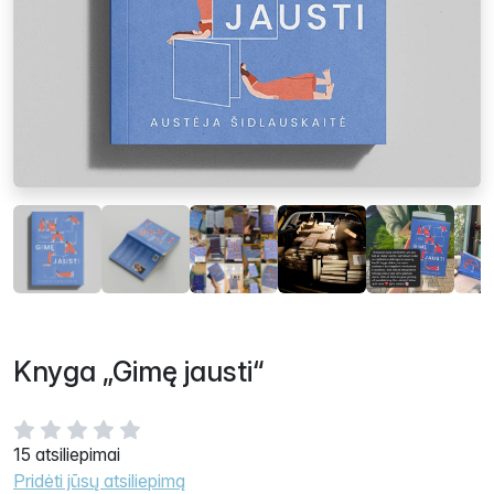
Knyga „Gimę jausti“
15 atsiliepimai
Pridėti jūsų atsiliepimą